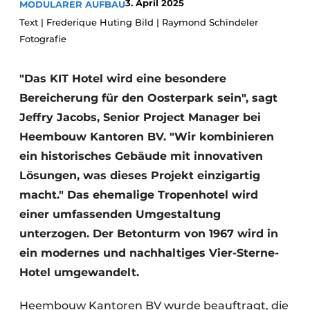
3. April 2025
MODULARER AUFBAU
Glas
Podcasts
Text | Frederique Huting Bild | Raymond Schindeler
Datenschutz / Cookie-Erklärung
Fotografie
Modularer Aufbau
Geschichte
Metadaten
"Das KIT Hotel wird eine besondere
Ein Stellenangebot registrieren
Bereicherung für den Oosterpark sein", sagt
Freie Stellen
Jeffry Jacobs, Senior Project Manager bei
Videos
Heembouw Kantoren BV. "Wir kombinieren
ein historisches Gebäude mit innovativen
Lösungen, was dieses Projekt einzigartig
macht." Das ehemalige Tropenhotel wird
einer umfassenden Umgestaltung
unterzogen. Der Betonturm von 1967 wird in
ein modernes und nachhaltiges Vier-Sterne-
Hotel umgewandelt.
Heembouw Kantoren BV wurde beauftragt, die