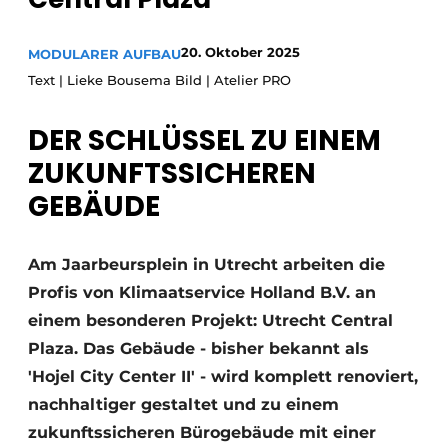
Glas
Podcasts
20. Oktober 2025
MODULARER AUFBAU
Datenschutz / Cookie-Erklärung
Modularer Aufbau
Text | Lieke Bousema Bild | Atelier PRO
Geschichte
Metadaten
Ein Stellenangebot registrieren
DER SCHLÜSSEL ZU EINEM
Freie Stellen
ZUKUNFTSSICHEREN
Videos
GEBÄUDE
Am Jaarbeursplein in Utrecht arbeiten die
Profis von Klimaatservice Holland B.V. an
einem besonderen Projekt: Utrecht Central
Plaza. Das Gebäude - bisher bekannt als
'Hojel City Center II' - wird komplett renoviert,
nachhaltiger gestaltet und zu einem
zukunftssicheren Bürogebäude mit einer