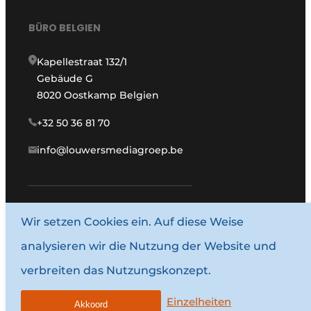
BÜRO BELGIEN
Kapellestraat 132/1
Gebäude G
8020 Oostkamp Belgien
+32 50 36 81 70
info@louwersmediagroep.be
Wir setzen Cookies ein. Auf diese Weise
www.louwersmediagroep.com
analysieren wir die Nutzung der Website und
© 1987–2026 Louwersmediagroep.
verbreiten das Nutzungskonzept.
Allgemeine Bedingungen und Konditionen
Datenschutzbestimmungen
Einzelheiten
Akkoord