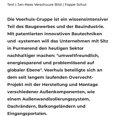
Text | Jan-Kees Verschuure Bild | Foppe Schut
Glas
Podcasts
Datenschutz / Cookie-Erklärung
Modularer Aufbau
Die Veerhuis-Gruppe ist ein wissensintensiver
Geschichte
Metadaten
Teil des Baugewerbes und der Bauindustrie.
Ein Stellenangebot registrieren
Mit patentierten innovativen Bautechniken
und -systemen will das Unternehmen mit Sitz
Freie Stellen
in Purmerend den heutigen Sektor
Videos
nachhaltiger machen: "umweltfreundlich,
energiesparend und problemlösend auf
globaler Ebene". Veerhuis beteiligte sich an
dem seit langem laufenden Overvecht-
Projekt mit der Herstellung und Montage
verschiedener Außenkomponenten, wie
einem Außenwandisolierungssystem,
Dachrändern, Balkongeländern und
Eingangsportalen.