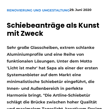
Glas
Podcasts
29. Juni 2020
RENOVIERUNG UND UMGESTALTUNG
Datenschutz / Cookie-Erklärung
Modularer Aufbau
Geschichte
Metadaten
Schiebeanträge als Kunst
Ein Stellenangebot registrieren
mit Zweck
Freie Stellen
Videos
Sehr große Glasscheiben, extrem schlanke
Aluminiumprofile und eine Reihe von
funktionalen Lösungen. Unter dem Motto
'Licht ist mehr' hat Sapa als einer der ersten
Systemanbieter auf dem Markt eine
minimalistische Schiebetür eingeführt, die
Innen- und Außenbereich in perfekte
Harmonie bringt. "Die Artline-Schiebetür
schlägt die Brücke zwischen hoher Qualität
und maximalem Tageslicht, kreativem Design