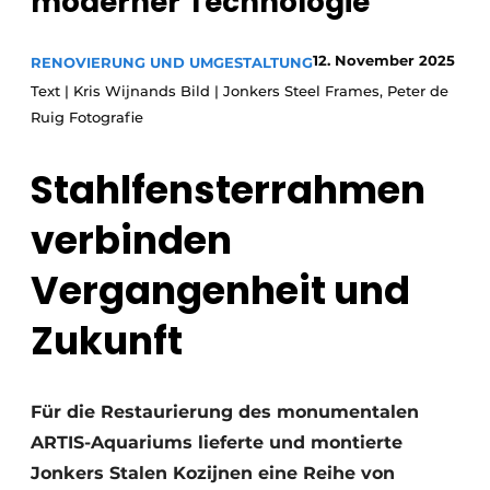
moderner Technologie
Glas
Podcasts
Datenschutz / Cookie-Erklärung
12. November 2025
RENOVIERUNG UND UMGESTALTUNG
Modularer Aufbau
Text | Kris Wijnands Bild | Jonkers Steel Frames, Peter de
Geschichte
Metadaten
Ruig Fotografie
Ein Stellenangebot registrieren
Stahlfensterrahmen
Freie Stellen
Videos
verbinden
Vergangenheit und
Zukunft
Für die Restaurierung des monumentalen
ARTIS-Aquariums lieferte und montierte
Jonkers Stalen Kozijnen eine Reihe von