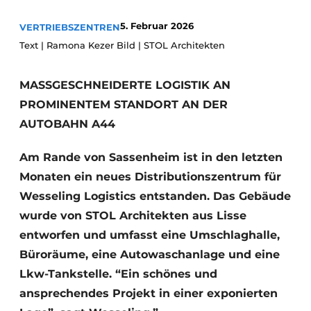
Glas
Podcasts
5. Februar 2026
VERTRIEBSZENTREN
Datenschutz / Cookie-Erklärung
Modularer Aufbau
Text | Ramona Kezer Bild | STOL Architekten
Geschichte
Metadaten
MASSGESCHNEIDERTE LOGISTIK AN
Ein Stellenangebot registrieren
PROMINENTEM STANDORT AN DER
Freie Stellen
AUTOBAHN A44
Videos
Am Rande von Sassenheim ist in den letzten
Monaten ein neues Distributionszentrum für
Wesseling Logistics entstanden. Das Gebäude
wurde von STOL Architekten aus Lisse
entworfen und umfasst eine Umschlaghalle,
Büroräume, eine Autowaschanlage und eine
Lkw-Tankstelle. “Ein schönes und
ansprechendes Projekt in einer exponierten