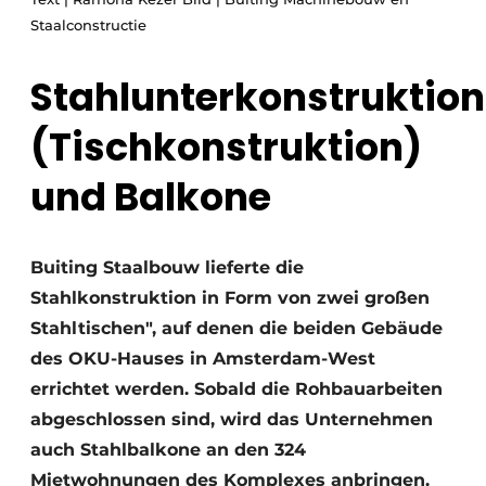
Glas
Podcasts
Staalconstructie
Datenschutz / Cookie-Erklärung
Modularer Aufbau
Stahlunterkonstruktion
Geschichte
Metadaten
(Tischkonstruktion)
Ein Stellenangebot registrieren
Freie Stellen
und Balkone
Videos
Buiting Staalbouw lieferte die
Stahlkonstruktion in Form von zwei großen
Stahltischen", auf denen die beiden Gebäude
des OKU-Hauses in Amsterdam-West
errichtet werden. Sobald die Rohbauarbeiten
abgeschlossen sind, wird das Unternehmen
auch Stahlbalkone an den 324
Mietwohnungen des Komplexes anbringen.