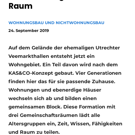
Raum
Glas
Podcasts
Datenschutz / Cookie-Erklärung
Modularer Aufbau
WOHNUNGSBAU UND NICHTWOHNUNGSBAU
Geschichte
Metadaten
24. September 2019
Ein Stellenangebot registrieren
Auf dem Gelände der ehemaligen Utrechter
Freie Stellen
Veemarkthallen entsteht jetzt ein
Videos
Wohngebiet. Ein Teil davon wird nach dem
KAS&CO-Konzept gebaut. Vier Generationen
finden hier das für sie passende Zuhause.
Wohnungen und ebenerdige Häuser
wechseln sich ab und bilden einen
gemeinsamen Block. Diese Formation mit
drei Gemeinschaftsräumen lädt alle
Altersgruppen ein, Zeit, Wissen, Fähigkeiten
und Raum zu teilen.