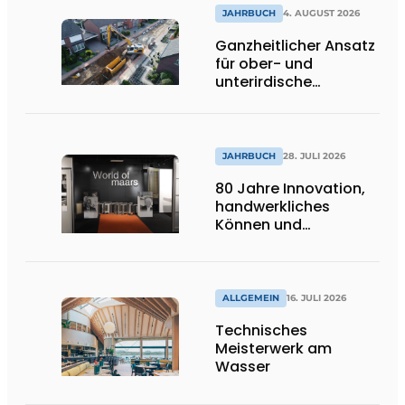
ins Innere strömen
JAHRBUCH
4. AUGUST 2026
Ganzheitlicher Ansatz
für ober- und
unterirdische
Infrastrukturprojekte
JAHRBUCH
28. JULI 2026
80 Jahre Innovation,
handwerkliches
Können und
internationale
Bedeutung
ALLGEMEIN
16. JULI 2026
Technisches
Meisterwerk am
Wasser