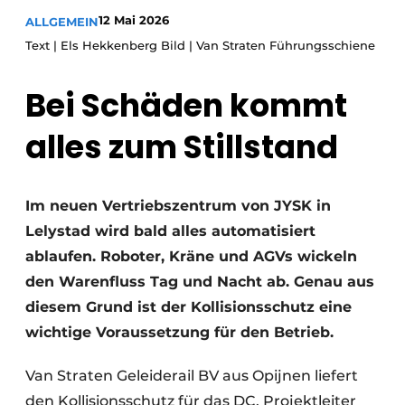
Glas
Podcasts
12 Mai 2026
ALLGEMEIN
Text | Els Hekkenberg Bild | Van Straten Führungsschiene
Datenschutz / Cookie-Erklärung
Modularer Aufbau
Geschichte
Metadaten
Bei Schäden kommt
Ein Stellenangebot registrieren
alles zum Stillstand
Freie Stellen
Videos
Im neuen Vertriebszentrum von JYSK in
Lelystad wird bald alles automatisiert
ablaufen. Roboter, Kräne und AGVs wickeln
den Warenfluss Tag und Nacht ab. Genau aus
diesem Grund ist der Kollisionsschutz eine
wichtige Voraussetzung für den Betrieb.
Van Straten Geleiderail BV aus Opijnen liefert
den Kollisionsschutz für das DC. Projektleiter