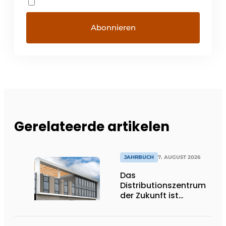
Gerelateerde artikelen
JAHRBUCH
7. AUGUST 2026
Das
Distributionszentrum
der Zukunft ist
ausdrucksstark,
umweltfreundlich und
lässt Tageslicht tief